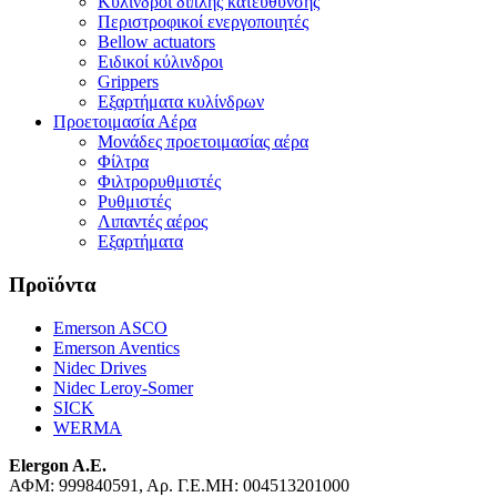
Κύλινδροι διπλής κατεύθυνσης
Περιστροφικοί ενεργοποιητές
Bellow actuators
Ειδικοί κύλινδροι
Grippers
Εξαρτήματα κυλίνδρων
Προετοιμασία Αέρα
Μονάδες προετοιμασίας αέρα
Φίλτρα
Φιλτρορυθμιστές
Ρυθμιστές
Λιπαντές αέρος
Εξαρτήματα
Προϊόντα
Emerson ASCO
Emerson Aventics
Nidec Drives
Nidec Leroy-Somer
SICK
WERMA
Elergon A.E.
ΑΦΜ: 999840591, Αρ. Γ.Ε.ΜΗ: 004513201000