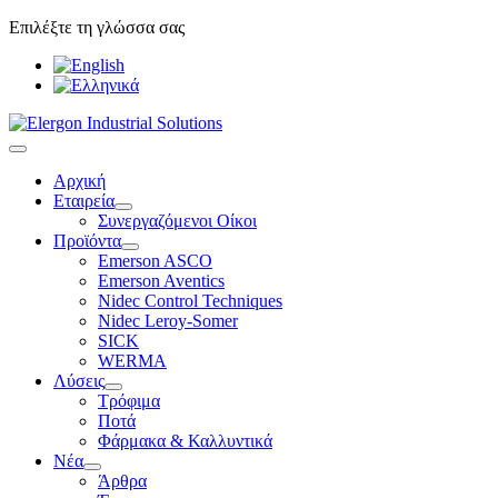
Επιλέξτε τη γλώσσα σας
Αρχική
Εταιρεία
Συνεργαζόμενοι Οίκοι
Προϊόντα
Emerson ASCO
Emerson Aventics
Nidec Control Techniques
Nidec Leroy-Somer
SICK
WERMA
Λύσεις
Τρόφιμα
Ποτά
Φάρμακα & Καλλυντικά
Νέα
Άρθρα