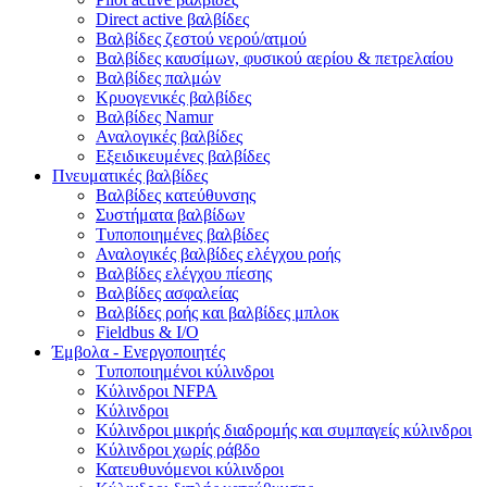
Direct active βαλβίδες
Βαλβίδες ζεστού νερού/ατμού
Βαλβίδες καυσίμων, φυσικού αερίου & πετρελαίου
Βαλβίδες παλμών
Κρυογενικές βαλβίδες
Bαλβίδες Namur
Αναλογικές βαλβίδες
Εξειδικευμένες βαλβίδες
Πνευματικές βαλβίδες
Βαλβίδες κατεύθυνσης
Συστήματα βαλβίδων
Τυποποιημένες βαλβίδες
Αναλογικές βαλβίδες ελέγχου ροής
Βαλβίδες ελέγχου πίεσης
Βαλβίδες ασφαλείας
Βαλβίδες ροής και βαλβίδες μπλοκ
Fieldbus & Ι/Ο
Έμβολα - Ενεργοποιητές
Τυποποιημένοι κύλινδροι
Κύλινδροι NFPA
Κύλινδρoι
Κύλινδροι μικρής διαδρομής και συμπαγείς κύλινδροι
Κύλινδροι χωρίς ράβδο
Κατευθυνόμενοι κύλινδροι