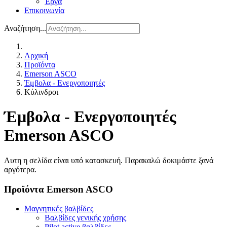
Έργα
Επικοινωνία
Αναζήτηση...
Αρχική
Προϊόντα
Emerson ASCO
Έμβολα - Ενεργοποιητές
Κύλινδρoι
Έμβολα - Ενεργοποιητές
Emerson ASCO
Αυτη η σελίδα είναι υπό κατασκευή. Παρακαλώ δοκιμάστε ξανά
αργότερα.
Προϊόντα Emerson ASCO
Μαγνητικές βαλβίδες
Βαλβίδες γενικής χρήσης
Pilot active βαλβίδες