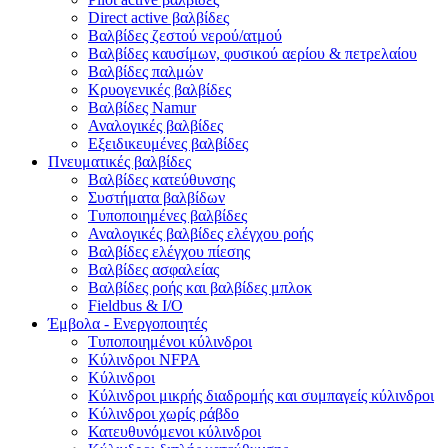
Direct active βαλβίδες
Βαλβίδες ζεστού νερού/ατμού
Βαλβίδες καυσίμων, φυσικού αερίου & πετρελαίου
Βαλβίδες παλμών
Κρυογενικές βαλβίδες
Bαλβίδες Namur
Αναλογικές βαλβίδες
Εξειδικευμένες βαλβίδες
Πνευματικές βαλβίδες
Βαλβίδες κατεύθυνσης
Συστήματα βαλβίδων
Τυποποιημένες βαλβίδες
Αναλογικές βαλβίδες ελέγχου ροής
Βαλβίδες ελέγχου πίεσης
Βαλβίδες ασφαλείας
Βαλβίδες ροής και βαλβίδες μπλοκ
Fieldbus & Ι/Ο
Έμβολα - Ενεργοποιητές
Τυποποιημένοι κύλινδροι
Κύλινδροι NFPA
Κύλινδρoι
Κύλινδροι μικρής διαδρομής και συμπαγείς κύλινδροι
Κύλινδροι χωρίς ράβδο
Κατευθυνόμενοι κύλινδροι