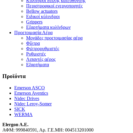
Κύλινδροι διπλής κατεύθυνσης
Περιστροφικοί ενεργοποιητές
Bellow actuators
Ειδικοί κύλινδροι
Grippers
Εξαρτήματα κυλίνδρων
Προετοιμασία Αέρα
Μονάδες προετοιμασίας αέρα
Φίλτρα
Φιλτρορυθμιστές
Ρυθμιστές
Λιπαντές αέρος
Εξαρτήματα
Προϊόντα
Emerson ASCO
Emerson Aventics
Nidec Drives
Nidec Leroy-Somer
SICK
WERMA
Elergon A.E.
ΑΦΜ: 999840591, Αρ. Γ.Ε.ΜΗ: 004513201000