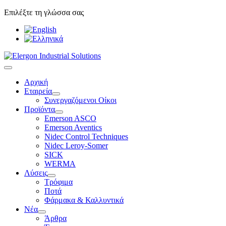
Επιλέξτε τη γλώσσα σας
Αρχική
Εταιρεία
Συνεργαζόμενοι Οίκοι
Προϊόντα
Emerson ASCO
Emerson Aventics
Nidec Control Techniques
Nidec Leroy-Somer
SICK
WERMA
Λύσεις
Τρόφιμα
Ποτά
Φάρμακα & Καλλυντικά
Νέα
Άρθρα