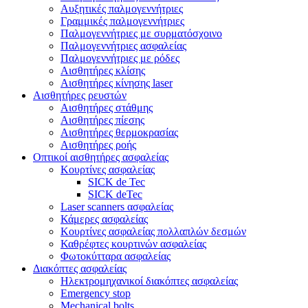
Αυξητικές παλμογεννήτριες
Γραμμικές παλμογεννήτριες
Παλμογεννήτριες με συρματόσχοινο
Παλμογεννήτριες ασφαλείας
Παλμογεννήτριες με ρόδες
Αισθητήρες κλίσης
Αισθητήρες κίνησης laser
Αισθητήρες ρευστών
Αισθητήρες στάθμης
Αισθητήρες πίεσης
Αισθητήρες θερμοκρασίας
Αισθητήρες ροής
Οπτικοί αισθητήρες ασφαλείας
Κουρτίνες ασφαλείας
SICK de Tec
SICK deTec
Laser scanners ασφαλείας
Κάμερες ασφαλείας
Κουρτίνες ασφαλείας πολλαπλών δεσμών
Καθρέφτες κουρτινών ασφαλείας
Φωτοκύτταρα ασφαλείας
Διακόπτες ασφαλείας
Ηλεκτρομηχανικοί διακόπτες ασφαλείας
Emergency stop
Mechanical bolts