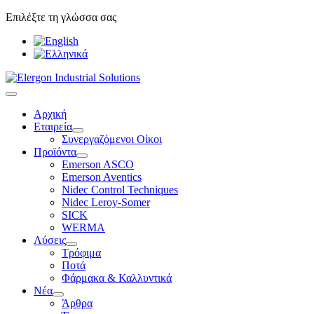
Επιλέξτε τη γλώσσα σας
Αρχική
Εταιρεία
Συνεργαζόμενοι Οίκοι
Προϊόντα
Emerson ASCO
Emerson Aventics
Nidec Control Techniques
Nidec Leroy-Somer
SICK
WERMA
Λύσεις
Τρόφιμα
Ποτά
Φάρμακα & Καλλυντικά
Νέα
Άρθρα