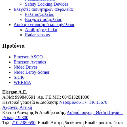
Safety Locking Devices
Ελεγκτές αισθητήρων ασφαλείας
Ρελέ ασφαλείας
Ελεγκτές ασφαλείας
Λύσεις εντοπισμού και εμβέλειας
Αισθητήρες Lidar
Radar sensors
Προϊόντα
Emerson ASCO
Emerson Aventics
Nidec Drives
Nidec Leroy-Somer
SICK
WERMA
Elergon A.E.
ΑΦΜ: 999840591, Αρ. Γ.Ε.ΜΗ: 004513201000
Κεντρικά γραφεία & Διοίκηση:
Νερομύλου 17, ΤΚ 13678,
Αχαρνές, Αττική
Κέντρο Διανομής & Αποθήκευσης:
Ασπρόπυργος - Θέση Πηγάδι -
Ρείκια, 19 300
Τηλ:
210 2389590
, Email:
Αυτή η διεύθυνση Email προστατεύεται