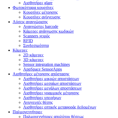
Αισθητήρες glare
Φωτοκύτταρα κουρτίνες
Κουρτίνες μέτρησης
Κουρτίνες ανίχνευσης
Λύσεις αναγνώρισης
Αναγνώστες barcode
Κάμερες ανάγνωσης κωδικών
Scanners χειρός
RFID
Συνδεσιμότητα
Κάμερες
2D κάμερες
3D κάμερες
Sensor integration machines
AppSpace SensorApps
Αισθητήρες μέτρησης απόστασης
Αισθητήρες μικρών αποστάσεων
Αισθητήρες μεσαίων αποστάσεων
Αισθητήρες μεγάλων αποστάσεων
Αισθητήρες γραμμικής μέτρησης
Αισθητήρες υπερήχων
Ανιχνευτές θέσης
Αισθητήρες οπτικής μεταφοράς δεδομένων
Παλμογεννήτριες
Παλμογεννήτριες απολύτου θέσεως