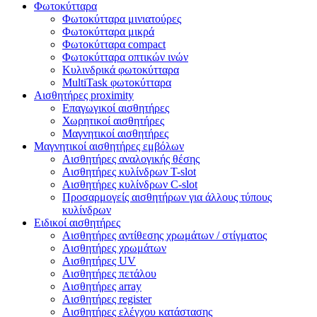
Φωτοκύτταρα
Φωτοκύτταρα μινιατούρες
Φωτοκύτταρα μικρά
Φωτοκύτταρα compact
Φωτοκύτταρα οπτικών ινών
Κυλινδρικά φωτοκύτταρα
MultiTask φωτοκύτταρα
Αισθητήρες proximity
Επαγωγικοί αισθητήρες
Χωρητικοί αισθητήρες
Μαγνητικοί αισθητήρες
Μαγνητικοί αισθητήρες εμβόλων
Αισθητήρες αναλογικής θέσης
Αισθητήρες κυλίνδρων Τ-slot
Αισθητήρες κυλίνδρων C-slot
Προσαρμογείς αισθητήρων για άλλους τύπους
κυλίνδρων
Ειδικοί αισθητήρες
Αισθητήρες αντίθεσης χρωμάτων / στίγματος
Αισθητήρες χρωμάτων
Αισθητήρες UV
Αισθητήρες πετάλου
Αισθητήρες array
Αισθητήρες register
Αισθητήρες ελέγχου κατάστασης