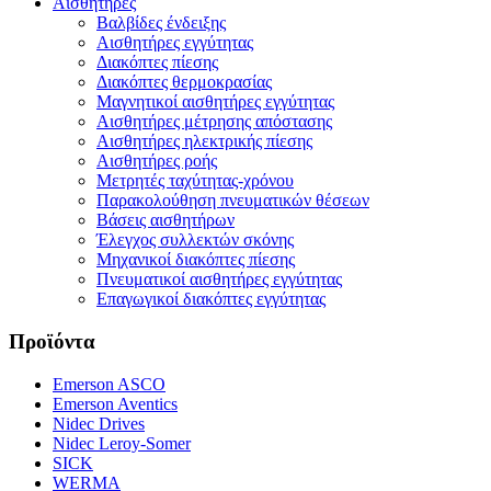
Αισθητήρες
Βαλβίδες ένδειξης
Αισθητήρες εγγύτητας
Διακόπτες πίεσης
Διακόπτες θερμοκρασίας
Μαγνητικοί αισθητήρες εγγύτητας
Αισθητήρες μέτρησης απόστασης
Αισθητήρες ηλεκτρικής πίεσης
Αισθητήρες ροής
Μετρητές ταχύτητας-χρόνου
Παρακολούθηση πνευματικών θέσεων
Βάσεις αισθητήρων
Έλεγχος συλλεκτών σκόνης
Μηχανικοί διακόπτες πίεσης
Πνευματικοί αισθητήρες εγγύτητας
Επαγωγικοί διακόπτες εγγύτητας
Προϊόντα
Emerson ASCO
Emerson Aventics
Nidec Drives
Nidec Leroy-Somer
SICK
WERMA