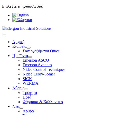
Επιλέξτε τη γλώσσα σας
Αρχική
Εταιρεία
Συνεργαζόμενοι Οίκοι
Προϊόντα
Emerson ASCO
Emerson Aventics
Nidec Control Techniques
Nidec Leroy-Somer
SICK
WERMA
Λύσεις
Τρόφιμα
Ποτά
Φάρμακα & Καλλυντικά
Νέα
Άρθρα