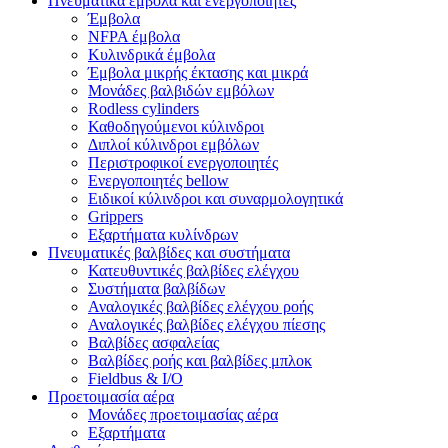
Πνευματικά έμβολα και ενεργοποιητές
Έμβολα
NFPA έμβολα
Κυλινδρικά έμβολα
Έμβολα μικρής έκτασης και μικρά
Μονάδες βαλβιδών εμβόλων
Rodless cylinders
Καθοδηγούμενοι κύλινδροι
Διπλοί κύλινδροι εμβόλων
Περιστροφικoί ενεργοποιητές
Ενεργοποιητές bellow
Ειδικoί κύλινδροι και συναρμολογητικά
Grippers
Εξαρτήματα κυλίνδρων
Πνευματικές βαλβίδες και συστήματα
Κατευθυντικές βαλβίδες ελέγχου
Συστήματα βαλβίδων
Αναλογικές βαλβίδες ελέγχου ροής
Αναλογικές βαλβίδες ελέγχου πίεσης
Βαλβίδες ασφαλείας
Βαλβίδες ροής και βαλβίδες μπλοκ
Fieldbus & Ι/Ο
Προετοιμασία αέρα
Μονάδες προετοιμασίας αέρα
Εξαρτήματα