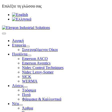
Επιλέξτε τη γλώσσα σας
Αρχική
Εταιρεία
Συνεργαζόμενοι Οίκοι
Προϊόντα
Emerson ASCO
Emerson Aventics
Nidec Control Techniques
Nidec Leroy-Somer
SICK
WERMA
Λύσεις
Τρόφιμα
Ποτά
Φάρμακα & Καλλυντικά
Νέα
Άρθρα